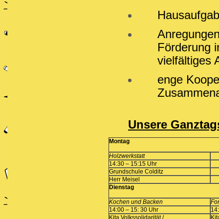
Hausaufgab
Anregungen 
Förderung i
vielfältige
enge Kooper
Zusammenarb
Unsere Ganztags
Montag
Holzwerkstatt
14:30 – 15:15 Uhr
Grundschule Colditz
Herr Meisel
Dienstag
Kochen und Backen
Fo
14:00 – 15: 30 Uhr
14
Kita Volkssolidarität /
Kit