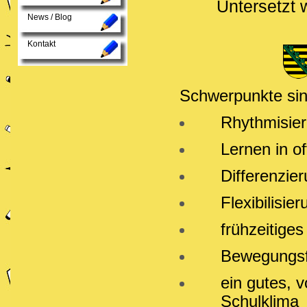
Untersetzt 
News / Blog
Kontakt
Schwerpunkte sin
Rhythmisie
Lernen in o
Differenzie
Flexibilisie
frühzeitige
Bewegungsf
ein gutes, 
Schulklima