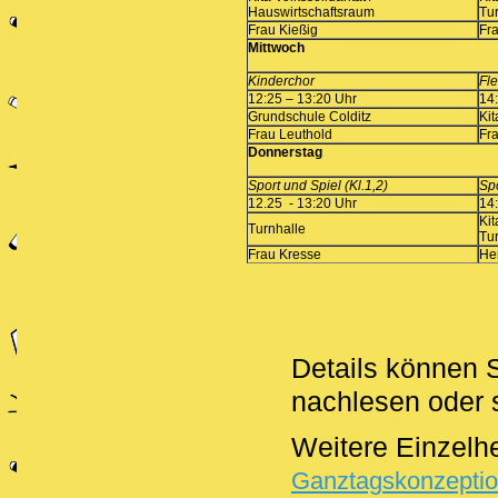
Hauswirtschaftsraum
Tu
Frau Kießig
Fr
Mittwoch
Kinderchor
Fle
12:25 – 13:20 Uhr
14:
Grundschule Colditz
Kit
Frau Leuthold
Fr
Donnerstag
Sport und Spiel (Kl.1,2)
Spo
12.25 - 13:20 Uhr
14
Kit
Turnhalle
Tu
Frau Kresse
He
Details können 
nachlesen oder 
Weitere Einzelhe
Ganztagskonzepti