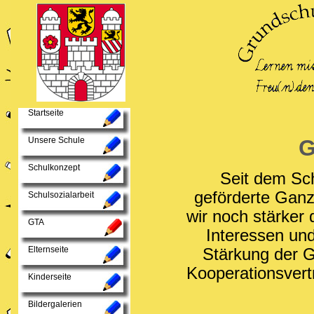
Startseite
Unsere Schule
Schulkonzept
Seit dem Sch
geförderte Ganz
Schulsozialarbeit
wir noch stärker 
GTA
Interessen un
Elternseite
Stärkung der G
Kooperationsvert
Kinderseite
Bildergalerien